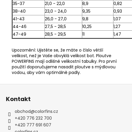
35-37
21,0 - 22,0
8,9
0,82
38-40
23,0 - 24,0
9,35
0,93
41-43
26,0 - 27,0
9,8
1,07
44-46
27,5 - 28,5
10,25
1,27
47-49
28,5 - 29,5
11
1,47
Upozornění: Ujistěte se, že máte o číslo větší
velikost, než je Vaše obvyklá velikost bot. Ploutve
POWERFINS mají odlišné velikostní tabulky. Pro první
použití doporučujeme nasadit ploutve s mýdlovou
vodou, aby vám optimálně padly.
Z
á
Kontakt
p
a
obchod
@
colorfins.cz
t
+420 776 232 700
í
+420 777 691 607
colorfins.cz