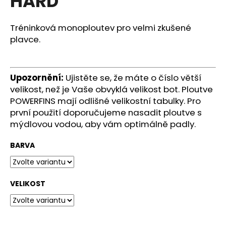
HARD
č
z
u
5
j
hvězdiček.
Tréninková monoploutev pro velmi zkušené
e
plavce.
m
e
Upozornění:
Ujistěte se, že máte o číslo větší
BORNTOSWIM
velikost, než je Vaše obvyklá velikost bot. Ploutve
SWIMBAG
POWERFINS mají odlišné velikostní tabulky. Pro
BAREVNÝ
první použití doporučujeme nasadit ploutve s
NOVÁ
KOLEKCE
mýdlovou vodou, aby vám optimálně padly.
349
Kč
BARVA
VELIKOST