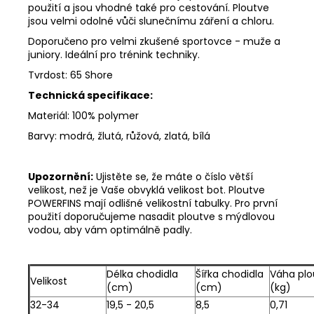
použití a jsou vhodné také pro cestování. Ploutve
jsou velmi odolné vůči slunečnímu záření a chloru.
Doporučeno pro velmi zkušené sportovce - muže a
juniory. Ideální pro trénink techniky.
Tvrdost: 65 Shore
Technická specifikace:
Materiál: 100% polymer
Barvy: modrá, žlutá, růžová, zlatá, bílá
Upozornění:
Ujistěte se, že máte o číslo větší
velikost, než je Vaše obvyklá velikost bot. Ploutve
POWERFINS mají odlišné velikostní tabulky. Pro první
použití doporučujeme nasadit ploutve s mýdlovou
vodou, aby vám optimálně padly.
Délka chodidla
Šířka chodidla
Váha plo
Velikost
(cm)
(cm)
(kg)
32-34
19,5 - 20,5
8,5
0,71