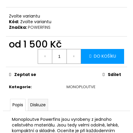
Zvolte variantu
Kód:
Zvolte variantu
Značka:
POWERFINS
od
1 500 Kč
Měrná
DO KOŠÍKU
cena:
Zeptat se
Sdílet
Kategorie
:
MONOPLOUTVE
Popis
Diskuze
Monoploutve Powerfins jsou vyrobeny z jednoho
celistvého materiálu. Jsou tedy velmi odolné, lehké,
kompaktní a skladné. Oceníte je při každodenním