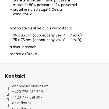
– gumka na stažení nebo pověšení
– materiál: 88% polyester, 12% polyamid
– pratelné na 30 stupňů Celsia
– váha: 250 g
Možno zakoupit ve dvou velikostech:
– 65 x 65 cm (doporučený věk: 4 – 7 roků)
– 75 x 75 cm (doporučený věk: 8 – 11 roků)
a dvou barvách:
modrá a růžová
Z
á
Kontakt
p
a
obchod
@
colorfins.cz
t
+420 776 232 700
í
+420 777 691 607
colorfins.cz
colorfins.cz