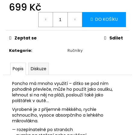
699 Kč
Měrná
DO KOŠÍKU
cena:
Zeptat se
Sdílet
Kategorie
:
Ručníky
Popis
Diskuze
Poncho má mnoho využití – dítko se pod ním
pohodlně převleče, může ho použít jako osušku,
lehnout si na něj na pláži, poslouží také jako
polštářek v autě…
Vyrobené je z příjemně měkkého, rychle
schnoucího, vysoce absorpčního a lehkého
mikrovlákna.
— rozepínatelné po stranách