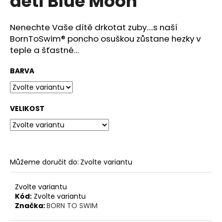
děti Blue Moon
č
z
u
5
j
hvězdiček.
Nenechte Vaše dítě drkotat zuby….s naší
e
BornToSwim® poncho osuškou zůstane hezky v
m
teple a šťastné…
e
BARVA
BORNTOSWIM
SWIMBAG
BAREVNÝ
VELIKOST
NOVÁ
KOLEKCE
349
Kč
Můžeme doručit do:
Zvolte variantu
Zvolte variantu
Kód:
Zvolte variantu
Značka:
BORN TO SWIM