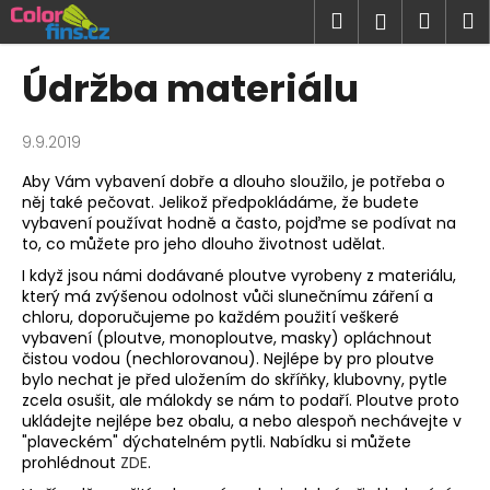
K
Přejít
Hledat
Náku
M
Přihlášen
na
o
obsah
Zpět
Zpět
košík
š
Údržba materiálu
í
C
k
o
9.9.2019
p
Aby Vám vybavení dobře a dlouho sloužilo, je potřeba o
o
něj také pečovat. Jelikož předpokládáme, že budete
vybavení používat hodně a často, pojďme se podívat na
t
to, co můžete pro jeho dlouho životnost udělat.
ř
I když jsou námi dodávané ploutve vyrobeny z materiálu,
e
který má zvýšenou odolnost vůči slunečnímu záření a
b
chloru, doporučujeme po každém použití veškeré
vybavení (ploutve, monoploutve, masky) opláchnout
u
čistou vodou (nechlorovanou). Nejlépe by pro ploutve
j
bylo nechat je před uložením do skříňky, klubovny, pytle
e
zcela osušit, ale málokdy se nám to podaří. Ploutve proto
ukládejte nejlépe bez obalu, a nebo alespoň nechávejte v
t
"plaveckém" dýchatelném pytli. Nabídku si můžete
e
prohlédnout
ZDE
.
n