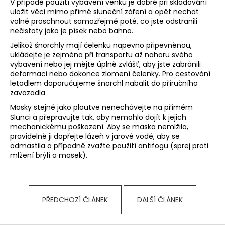
V případě použití vybavení venku je dobré při skladování
a
uložit věci mimo přímé sluneční záření a opět nechat
volně proschnout samozřejmě poté, co jste odstranili
j
nečistoty jako je písek nebo bahno.
í
Jelikož šnorchly mají čelenku napevno připevněnou,
t
ukládejte je zejména při transportu až nahoru svého
?
vybavení nebo jej mějte úplně zvlášť, aby jste zabránili
deformaci nebo dokonce zlomení čelenky. Pro cestování
letadlem doporučujeme šnorchl nabalit do příručního
zavazadla.
Masky stejně jako ploutve nenechávejte na přímém
HLEDAT
Slunci a přepravujte tak, aby nemohlo dojít k jejich
mechanickému poškození. Aby se maska nemlžila,
pravidelně ji dopřejte lázeň v jarové vodě, aby se
odmastila a případně zvažte použití antifogu (sprej proti
mlžení brýlí a masek).
D
o
p
o
PŘEDCHOZÍ ČLÁNEK
DALŠÍ ČLÁNEK
r
u