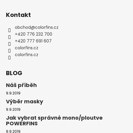
č
Z
u
á
j
Kontakt
p
e
a
m
obchod
@
colorfins.cz
t
e
+420 776 232 700
í
+420 777 691 607
colorfins.cz
BORNTOSWIM
colorfins.cz
OSUŠKA
MIKROVLÁKNO
POTISK
NOVÁ
BLOG
KOLEKCE
469
Náš příběh
Kč
9.9.2019
Výběr masky
9.9.2019
Jak vybrat správné mono/ploutve
POWERFINS
9.9.2019